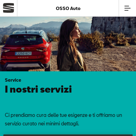
OSSO Auto
Azienda
Modelli
Offerte
Service
Service
I nostri servizi
Business
Ci prendiamo cura delle tue esigenze e ti offriamo un
SEAT Usato Certificato
servizio curato nei minimi dettagli.