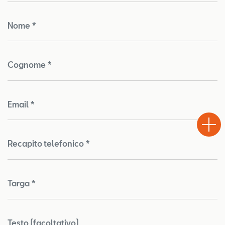
Nome *
Cognome *
Email *
Test
Chiama
Informaz
WhatsA
Drive
Recapito telefonico *
Targa *
Testo (facoltativo)