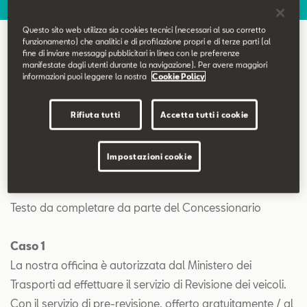
Contatti
Questo sito web utilizza sia cookies tecnici (necessari al suo corretto
funzionamento) che analitici e di profilazione propri e di terze parti (al
Configuratore
fine di inviare messaggi pubblicitari in linea con le preferenze
Revisione
manifestate dagli utenti durante la navigazione). Per avere maggiori
informazioni puoi leggere la nostra
Cookie Policy
Rifiuta tutti
Accetta tutti i cookie
Impostazioni cookie
Revisione
Testo da completare da parte del Concessionario
Caso 1
La nostra officina è autorizzata dal Ministero dei
Trasporti ad effettuare il servizio di Revisione dei veicoli.
Con il servizio di pre-revisione, offerto gratuitamente / al