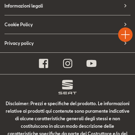
Contatti
Informazioni legali
Configuratore
Test
Cookie Policy
Chiama
Informaz
WhatsA
Drive
Privacy policy
Disclaimer: Prezzi e specifiche del prodotto. Le informazioni
relative ai prodotti qui contenute sono puramente indicative
di alcune caratteristiche generali degli stessi e non
costituiscono in alcun modo descrizione delle
caratteristiche specifiche da parte del Costruttore e/o del