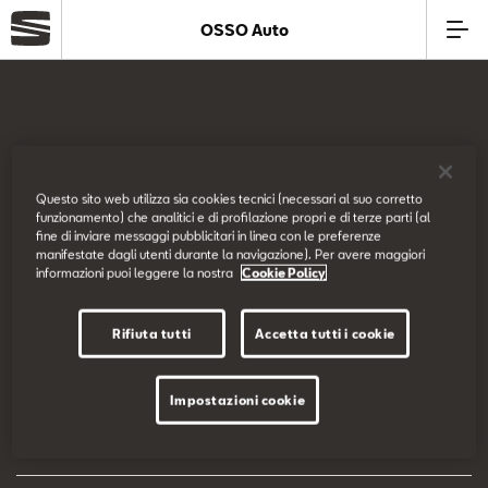
OSSO Auto
Azienda
Modelli
SEAT Italia
Questo sito web utilizza sia cookies tecnici (necessari al suo corretto
funzionamento) che analitici e di profilazione propri e di terze parti (al
Offerte
fine di inviare messaggi pubblicitari in linea con le preferenze
Prova su strada
manifestate dagli utenti durante la navigazione). Per avere maggiori
informazioni puoi leggere la nostra
Cookie Policy
Service
Configuratore
Rifiuta tutti
Accetta tutti i cookie
Business
EU Data Act
Impostazioni cookie
SEAT Usato Certificato
Dichiarazione di accessibilità