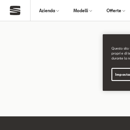
Azienda
Modelli
Offerte
Pagin
Questo sito 
propri e di t
durante la n
La pagina ri
Imposta
Puoi continu