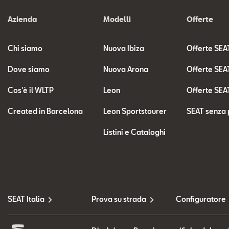
Azienda
Modelli
Offerte
Chi siamo
Nuova Ibiza
Offerte SEA
Dove siamo
Nuova Arona
Offerte SEA
Cos'è il WLTP
Leon
Offerte SEA
Created in Barcelona
Leon Sportstourer
SEAT senza 
Listini e Cataloghi
SEAT Italia
Prova su strada
Configuratore