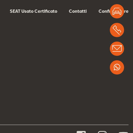
Test
SEAT Usato Certificato
Contatti
Configuratore
Chi
Info
Wha