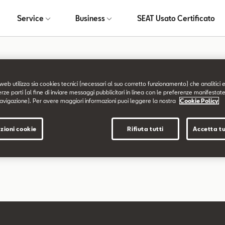
Service
Business
SEAT Usato Certificato
a non trovata
web utilizza sia cookies tecnici (necessari al suo corretto funzionamento) che analitici e
erze parti (al fine di inviare messaggi pubblicitari in linea con le preferenze manifestate
avigazione). Per avere maggiori informazioni puoi leggere la nostra
Cookie Policy
chiesta non è stata trovata.
zioni cookie
Rifiuta tutti
Accetta tu
are a esplorare il sito usando il menù di navigazione qui sopra