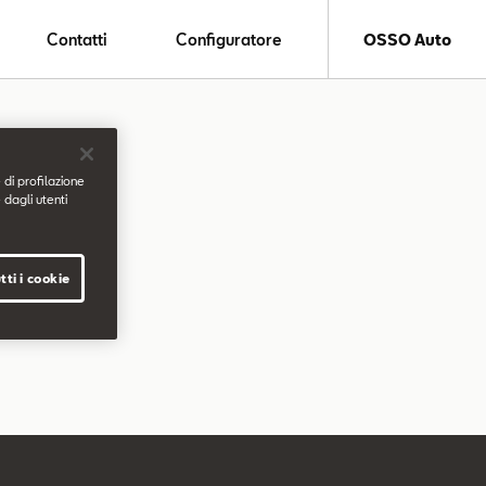
Contatti
Configuratore
OSSO Auto
 di profilazione
 dagli utenti
tti i cookie
.