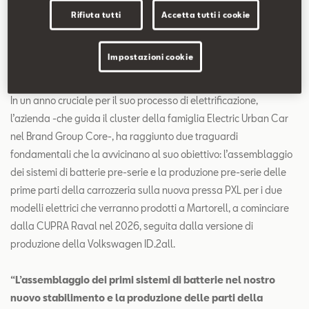
Rifiuta tutti
Accetta tutti i cookie
iberica
Impostazioni cookie
Verona, 21.05.2025 –
SEAT S.A. continua a prepararsi per la
produzione di veicoli elettrici presso lo stabilimento di Martorell.
In un anno cruciale per il suo processo di elettrificazione,
l’azienda -che guida il cluster della famiglia Electric Urban Car
nel Brand Group Core-, ha raggiunto due traguardi
fondamentali che la avvicinano al suo obiettivo: l’assemblaggio
dei sistemi di batterie pre-serie e la produzione pre-serie delle
prime parti della carrozzeria sulla nuova pressa PXL per i due
modelli elettrici che verranno prodotti a Martorell, a cominciare
dalla CUPRA Raval nel 2026, seguita dalla versione di
produzione della Volkswagen ID.2all.
“L’assemblaggio dei primi sistemi di batterie nel nostro
nuovo stabilimento e la produzione delle parti della