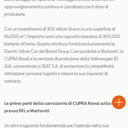
approvvigionamento continuo e coordinato con il ritmo di
produzione.
Con un investimento di 300 milioni di euro e una superficie di
64.000 m², l’impianto avrà una capacità massima di 300.000
batterie all’anno. Questa struttura fornirà esclusivamente le
Electric Urban Car del Brand Group Core prodotte a Martorell, la
CUPRA Raval e la versione di produzione della Volkswagen ID.
2all, consentendo a SEAT S.A. di aumentare la competitività,
ottimizzare i processi logistici e ridurre la sua impronta di
carbonio.
Test
Chiama
Informaz
WhatsA
Drive
Le prime parti della carrozzeria di CUPRA Raval sulla nuova
pressa PXL a Martorell
Un altro traguardo fondamentale per l’azienda nella sua