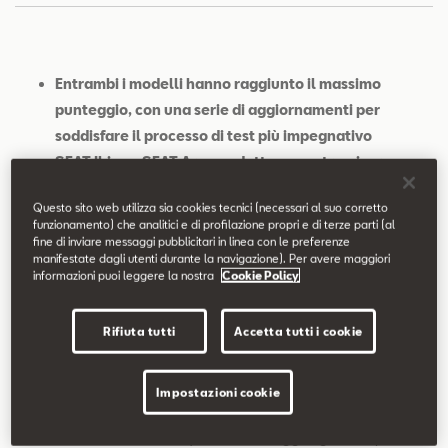
Contatti
Configuratore
Entrambi i modelli hanno raggiunto il massimo
punteggio, con una serie di aggiornamenti per
soddisfare il processo di test più impegnativo
SEAT Ibiza e SEAT Arona adottano contromisure
strutturali aggiornate per l'impatto frontale e
Questo sito web utilizza sia cookies tecnici (necessari al suo corretto
laterale, oltre al sistema di ritenuta modificato per
funzionamento) che analitici e di profilazione propri e di terze parti (al
soddisfare la metodologia dei severi test Euro NCAP
fine di inviare messaggi pubblicitari in linea con le preferenze
manifestate dagli utenti durante la navigazione). Per avere maggiori
SEAT si impegna a offrire i veicoli più sicuri sul
informazioni puoi leggere la nostra
Cookie Policy
mercato, e ora la gamma completa di SEAT è
classificata come 5 stelle Euro NCAP
Rifiuta tutti
Accetta tutti i cookie
Verona, 13/10/2022.
SEAT Ibiza e SEAT Arona mantengono la
Impostazioni cookie
massima valutazione delle 5 stelle Euro NCAP in materia di
sicurezza, a distanza di cinque anni dal raggiungimento per la