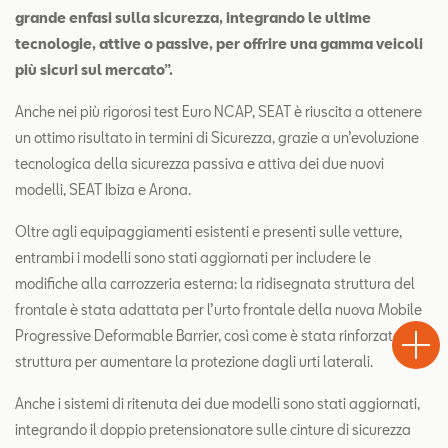
grande enfasi sulla sicurezza, integrando le ultime
tecnologie, attive o passive, per offrire una gamma veicoli
più sicuri sul mercato”.
Anche nei più rigorosi test Euro NCAP, SEAT è riuscita a ottenere
un ottimo risultato in termini di Sicurezza, grazie a un’evoluzione
tecnologica della sicurezza passiva e attiva dei due nuovi
modelli, SEAT Ibiza e Arona.
Oltre agli equipaggiamenti esistenti e presenti sulle vetture,
entrambi i modelli sono stati aggiornati per includere le
modifiche alla carrozzeria esterna: la ridisegnata struttura del
Test
frontale è stata adattata per l’urto frontale della nuova Mobile
Chiama
Informaz
WhatsA
Drive
Progressive Deformable Barrier, così come è stata rinforzata la
struttura per aumentare la protezione dagli urti laterali.
Anche i sistemi di ritenuta dei due modelli sono stati aggiornati,
integrando il doppio pretensionatore sulle cinture di sicurezza