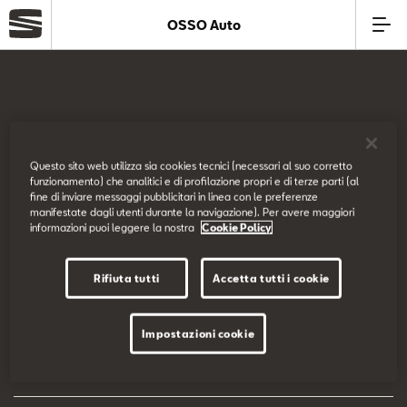
OSSO Auto
Azienda
Modelli
SEAT Italia
Questo sito web utilizza sia cookies tecnici (necessari al suo corretto
funzionamento) che analitici e di profilazione propri e di terze parti (al
Offerte
fine di inviare messaggi pubblicitari in linea con le preferenze
Prova su strada
manifestate dagli utenti durante la navigazione). Per avere maggiori
informazioni puoi leggere la nostra
Cookie Policy
Service
Configuratore
Rifiuta tutti
Accetta tutti i cookie
Business
EU Data Act
Impostazioni cookie
SEAT Usato Certificato
Dichiarazione di accessibilità