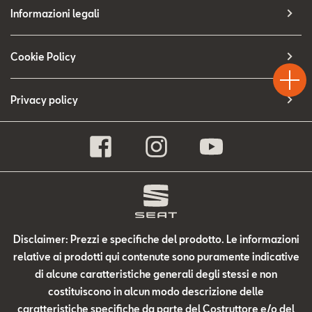
Contatti
Informazioni legali
Configuratore
Test
Cookie Policy
Chiama
Informaz
WhatsA
Drive
Privacy policy
Disclaimer: Prezzi e specifiche del prodotto. Le informazioni
relative ai prodotti qui contenute sono puramente indicative
di alcune caratteristiche generali degli stessi e non
costituiscono in alcun modo descrizione delle
caratteristiche specifiche da parte del Costruttore e/o del