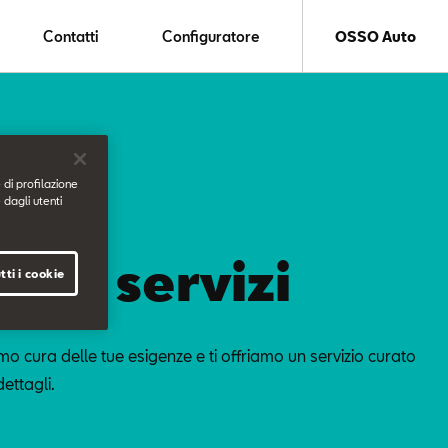
Contatti
Configuratore
OSSO Auto
 di profilazione
 dagli utenti
ostri servizi
tti i cookie
o cura delle tue esigenze e ti offriamo un servizio curato
dettagli.