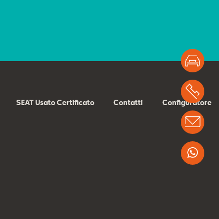
Test
Chi
SEAT Usato Certificato
Contatti
Configuratore
Info
Wha