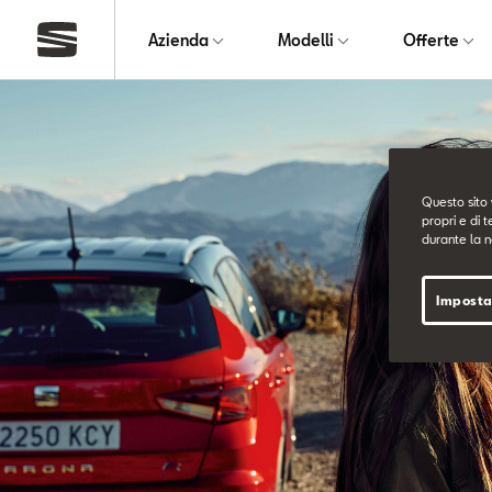
Azienda
Modelli
Offerte
Questo sito 
propri e di t
durante la n
Imposta