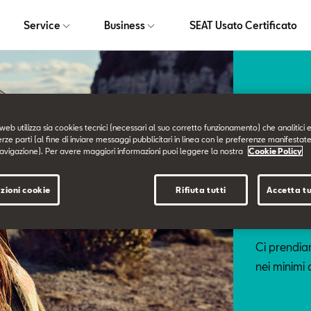
Service
Business
SEAT Usato Certificato
web utilizza sia cookies tecnici (necessari al suo corretto funzionamento) che analitici e
erze parti (al fine di inviare messaggi pubblicitari in linea con le preferenze manifestate
avigazione). Per avere maggiori informazioni puoi leggere la nostra
Cookie Policy
Service
I n
zioni cookie
Rifiuta tutti
Accetta tu
Ci prendiam
nei minimi 