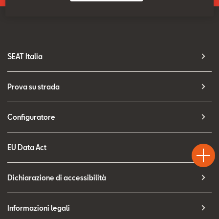
Contatti
Configuratore
SEAT Italia
Prova su strada
Configuratore
Test
Chiama
Informaz
WhatsA
EU Data Act
Drive
Dichiarazione di accessibilità
Informazioni legali