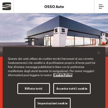
OSSO Auto
Azienda
Modelli
Offerte
Questo sito web utilizza sia cookies tecnici (necessari al suo corretto
funzionamento) che analitici e di profilazione propri e di terze parti (al
La nostra azienda.
Service
fine di inviare messaggi pubblicitari in linea con le preferenze
Dove siamo.
manifestate dagli utenti durante la navigazione). Per avere maggiori
informazioni puoi leggere la nostra
Cookie Policy
Business
Rifiuta tutti
Accetta tutti i cookie
Vieni a scoprire la nostra sede.
SEAT Usato Certificato
Impostazioni cookie